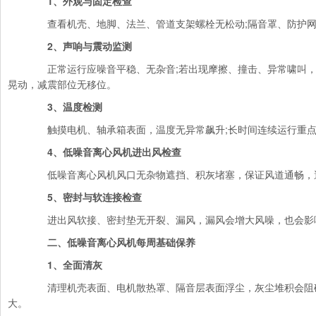
1、外观与固定检查
查看机壳、地脚、法兰、管道支架螺栓无松动;隔音罩、防护网
2、声响与震动监测
正常运行应噪音平稳、无杂音;若出现摩擦、撞击、异常啸叫，
晃动，减震部位无移位。
3、温度检测
触摸电机、轴承箱表面，温度无异常飙升;长时间连续运行重点
4、低噪音离心风机进出风检查
低噪音离心风机风口无杂物遮挡、积灰堵塞，保证风道通畅，
5、密封与软连接检查
进出风软接、密封垫无开裂、漏风，漏风会增大风噪，也会影
二、低噪音离心风机每周基础保养
1、全面清灰
清理机壳表面、电机散热罩、隔音层表面浮尘，灰尘堆积会阻
大。