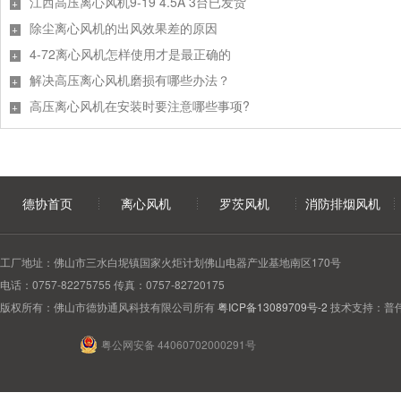
江西高压离心风机9-19 4.5A 3台已发货
除尘离心风机的出风效果差的原因
4-72离心风机怎样使用才是最正确的
解决高压离心风机磨损有哪些办法？
高压离心风机在安装时要注意哪些事项?
德协首页
离心风机
罗茨风机
消防排烟风机
工厂地址：佛山市三水白坭镇国家火炬计划佛山电器产业基地南区170号
电话：0757-82275755 传真：0757-82720175
版权所有：佛山市德协通风科技有限公司所有
粤ICP备13089709号-2
技术支持：普
粤公网安备 44060702000291号