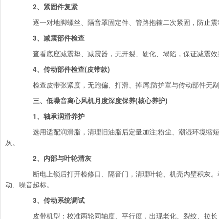
2、紧固件复紧
逐一对地脚螺丝、隔音罩固定件、管路抱箍二次紧固，防止震
3、减震部件检查
查看底座减震垫、减震器，无开裂、硬化、塌陷，保证减震效
4、传动部件检查(皮带款)
检查皮带张紧度，无跑偏、打滑、掉屑;防护罩与传动部件无剐
三、低噪音离心风机月度深度保养(核心养护)
1、轴承润滑养护
选用适配润滑脂，清理旧油脂后定量加注;粉尘、潮湿环境缩短
灰。
2、内部与叶轮清灰
断电上锁后打开检修口、隔音门，清理叶轮、机壳内壁积灰。
动、噪音超标。
3、传动系统调试
皮带机型：校准两轮同轴度、平行度，出现老化、裂纹、拉长