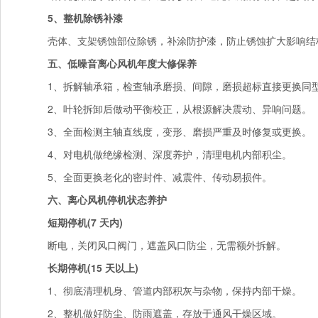
5、整机除锈补漆
壳体、支架锈蚀部位除锈，补涂防护漆，防止锈蚀扩大影响结
五、低噪音离心风机年度大修保养
1、拆解轴承箱，检查轴承磨损、间隙，磨损超标直接更换同
2、叶轮拆卸后做动平衡校正，从根源解决震动、异响问题。
3、全面检测主轴直线度，变形、磨损严重及时修复或更换。
4、对电机做绝缘检测、深度养护，清理电机内部积尘。
5、全面更换老化的密封件、减震件、传动易损件。
六、离心风机停机状态养护
短期停机(7 天内)
断电，关闭风口阀门，遮盖风口防尘，无需额外拆解。
长期停机(15 天以上)
1、彻底清理机身、管道内部积灰与杂物，保持内部干燥。
2、整机做好防尘、防雨遮盖，存放于通风干燥区域。