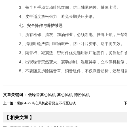
3、每半月手动盘动叶轮数圈，防止轴承锈蚀、轴体卡滞。
4、皮带适度放松张力，避免长期受压变形。
七、安全操作与养护禁忌
1、所有检修、清灰、加油作业，必须断电、挂牌上锁，严禁
2、清理叶轮严禁用重物敲击，防止叶片变形、动平衡失效。
3、隔音棉、减震垫、密封件优先选用原厂配套件，劣质配件会
4、出现噪音突然变大、震动加剧、温度异常，立即停机检修
5、不要随意拆除隔音罩、消音组件，不仅噪音超标，还易引
文章关键词：
低噪音离心风机
离心风机
德协风机
上一篇：
采购 4-79离心风机必看要点不花冤枉钱
【 相关文章 】