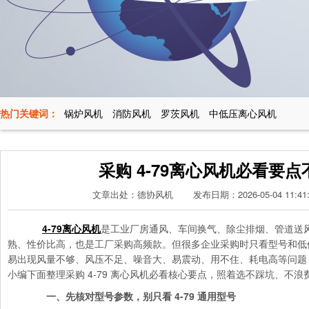
热门关键词：
锅炉风机
消防风机
罗茨风机
中低压离心风机
采购 4-79离心风机必看要
文章出处：
德协风机
发布日期：
2026-05-04 11:41
4-79离心风机
是工业厂房通风、车间换气、除尘排烟、管道送
熟、性价比高，也是工厂采购高频款。但很多企业采购时只看型号和低
易出现风量不够、风压不足、噪音大、易震动、用不住、耗电高等问题
小编下面整理采购 4-79 离心风机必看核心要点，照着选不踩坑、不浪
一、先核对型号参数，别只看 4-79 通用型号