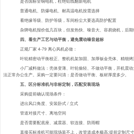
是否国标全铜电机，杜绝铝线翻新电机
普通电机、防爆电机、耐高温电机按需选择
看绝缘等级、防护等级，车间粉尘大要选高防护配置
杂牌电机报价低几百块，但发热快、噪音大、容易烧机，后期
四、看生产工艺与动平衡，避免震动噪音超标
正规厂家 4-79 离心风机必做：
叶轮精密动平衡校正、整机机架加固、加厚钣金壳体、精细烤
小厂减料做法：壳体变薄、叶轮偷轻、不做动平衡，开机震动
法正常办公生产。采购一定要问清：是否做动平衡、板材厚度多少。
五、区分标准机与非标定制，匹配安装现场
采购提前确认现场条件：
进出风口角度、安装卧式 / 立式
管道对接尺寸、离地空间
是否需要配底座、减震器、软连接、防雨帽
直接买标准机可能现场装不上，改管道成本极高;提前定制尺寸