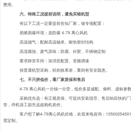
费用。
六、特殊工况提前说明，避免买错机型
有以下工况一定要提前告知厂家，做专项配置：
易燃易爆环境：选防爆 4-79 离心风机
高温烟气：配耐高温轴承、耐热密封结构
高湿腐蚀、废气异味：防腐、衬胶、不锈钢定制
要求静音车间：加消音配置、变频调速
按普通机型采购，轻则效果差，重则有安全隐患。
七、不只拼低价，看厂家质保和售后
4-79 离心风机一分钱一分货，低价多是减配、偷料、虚标参
采购优先选：有正规质保、可提供安装指导、售后响应快的厂
管，停机误工损失远超购机差价。
客户想了解4-79离心风机价格，欢迎来电咨询：1350025450
需定制。