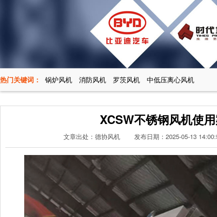
热门关键词：
锅炉风机
消防风机
罗茨风机
中低压离心风机
XCSW不锈钢风机使
文章出处：
德协风机
发布日期：
2025-05-13 14:00: